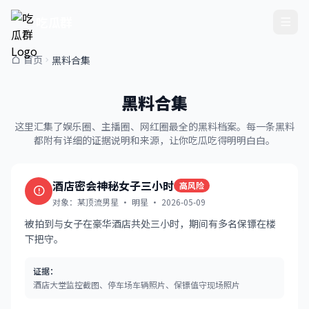
吃瓜群
首页
黑料合集
黑料合集
这里汇集了娱乐圈、主播圈、网红圈最全的黑料档案。每一条黑料
都附有详细的证据说明和来源，让你吃瓜吃得明明白白。
酒店密会神秘女子三小时
高风险
对象：某顶流男星 · 明星 · 2026-05-09
被拍到与女子在豪华酒店共处三小时，期间有多名保镖在楼
下把守。
证据：
酒店大堂监控截图、停车场车辆照片、保镖值守现场照片