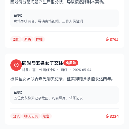
因戏份分配问题产生严重分歧，导演愤然摔剧本离场。
证据：
片场争吵录音、导演离场视频、工作人员证词
8765
剧组
矛盾
停拍
同时与五名女子交往
高风险
对象：富二代网红小K · 网红 · 2026-05-04
被多位女友联合曝光聊天记录，证实脚踏多条船长达两年。
证据：
五位女友聊天记录截图、约会照片、转账记录
8234
出轨
聊天记录
炫富