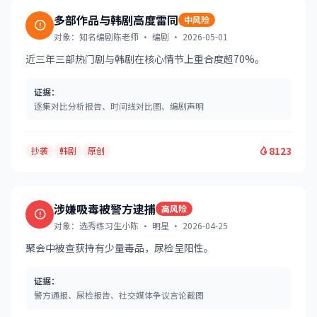
多部作品与韩剧高度雷同
中风险
对象：知名编剧陈老师 · 编剧 · 2026-05-01
近三年三部热门剧与韩剧在核心情节上重合度超70%。
证据：
逐集对比分析报告、时间线对比图、编剧声明
8123
抄袭
韩剧
原创
涉嫌吸毒被警方逮捕
高风险
对象：选秀练习生小陈 · 明星 · 2026-04-25
聚会中被查获持有少量毒品，尿检呈阳性。
证据：
警方通报、尿检报告、社交媒体争议言论截图