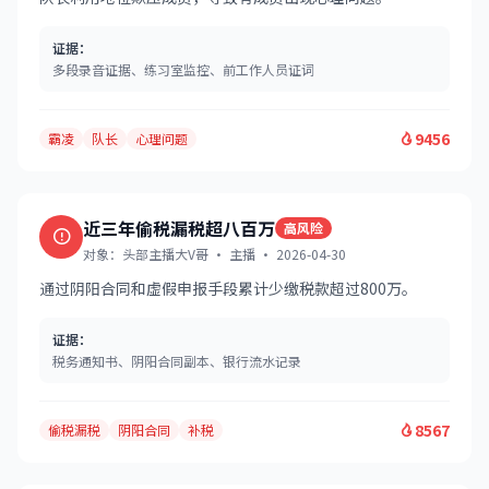
证据：
多段录音证据、练习室监控、前工作人员证词
9456
霸凌
队长
心理问题
近三年偷税漏税超八百万
高风险
对象：头部主播大V哥 · 主播 · 2026-04-30
通过阴阳合同和虚假申报手段累计少缴税款超过800万。
证据：
税务通知书、阴阳合同副本、银行流水记录
8567
偷税漏税
阴阳合同
补税