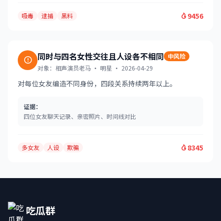
9456
吸毒
逮捕
黑料
同时与四名女性交往且人设各不相同
中风险
对象：相声演员老马 · 明星 · 2026-04-29
对每位女友编造不同身份，四段关系持续两年以上。
证据：
四位女友聊天记录、亲密照片、时间线对比
8345
多女友
人设
欺骗
吃瓜群