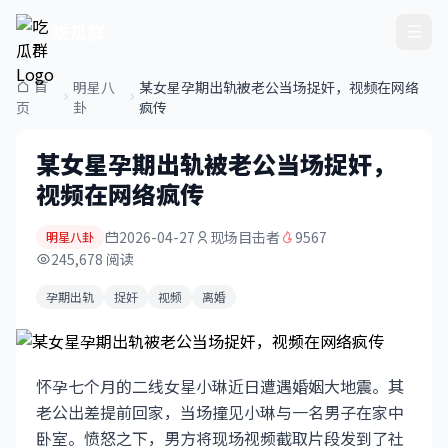
吃瓜群
首
明星八
某女星孕期出轨被老公当场捉奸，视频在网络
卦
疯传
页
某女星孕期出轨被老公当场捉奸，
视频在网络疯传
2026-04-27
现场目击者
9567
明星八卦
245,678 阅读
孕期出轨
捉奸
视频
离婚
怀孕七个月的二线女星小琳近日遭遇婚姻大地震。其
老公出差提前回家，当场撞见小琳与一名男子在家中
卧室。愤怒之下，男方将现场视频截取片段发到了社