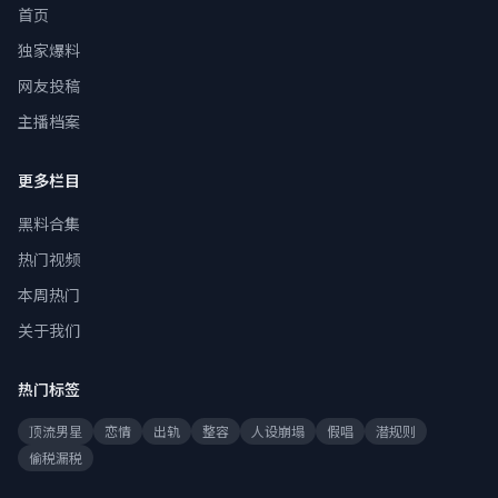
首页
独家爆料
网友投稿
主播档案
更多栏目
黑料合集
热门视频
本周热门
关于我们
热门标签
顶流男星
恋情
出轨
整容
人设崩塌
假唱
潜规则
偷税漏税