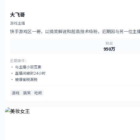
大飞哥
游戏主播
快手游戏区一哥，以搞笑解说和超高技术吸粉，近期因与另一位主
粉丝
950万
近期事件：
· 与主播小丽互撕
· 直播间被封24小时
· 被爆偷税漏税
游戏
搞笑
吃鸡