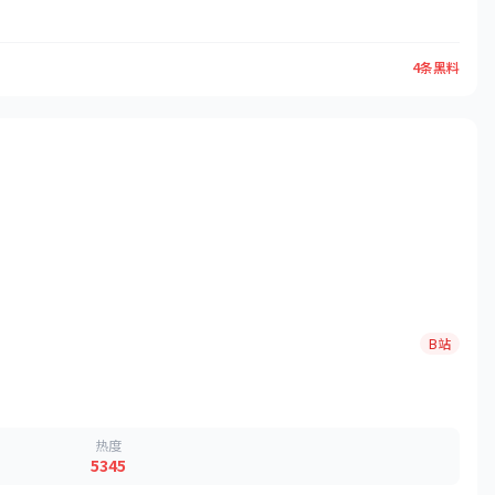
4条黑料
B站
热度
5345