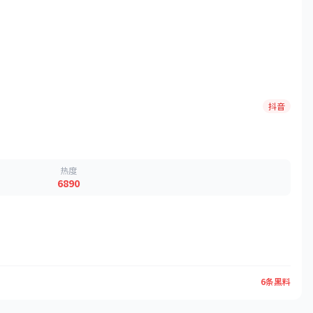
抖音
热度
6890
6条黑料