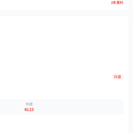
2条黑料
抖音
热度
6123