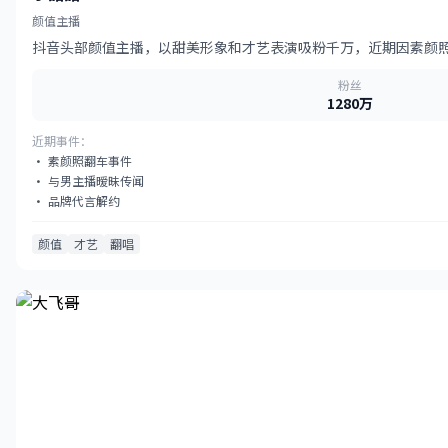
颜值主播
抖音头部颜值主播，以甜美形象和才艺表演吸粉千万，近期因素颜
粉丝
1280万
近期事件：
· 素颜照翻车事件
· 与男主播暧昧传闻
· 品牌代言解约
颜值
才艺
翻唱