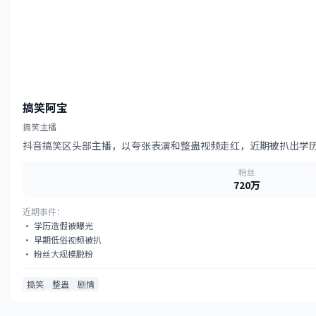
搞笑阿宝
搞笑主播
抖音搞笑区头部主播，以夸张表演和整蛊视频走红，近期被扒出学
粉丝
720万
近期事件：
· 学历造假被曝光
· 早期低俗视频被扒
· 粉丝大规模脱粉
搞笑
整蛊
剧情