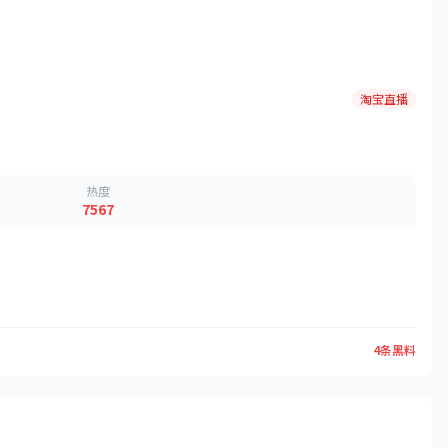
淘宝直播
热度
7567
4条黑料