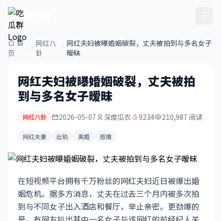
吃瓜群
首
网红八
网红夫妇被曝婚姻破裂，丈夫被拍到与多名女子
卦
暧昧
页
网红夫妇被曝婚姻破裂，丈夫被拍
到与多名女子暧昧
2026-05-07
深度瓜农
9234
210,987 阅读
网红八卦
网红夫妻
出轨
离婚
感情
在短视频平台拥有千万粉丝的网红夫妇近日被爆出婚
姻危机。据多方消息，丈夫在过去三个月内被多次拍
到与不同女子出入酒店和餐厅，举止亲密。更劲爆的
是，有网友扒出其中一名女子与该网红的前经纪人关